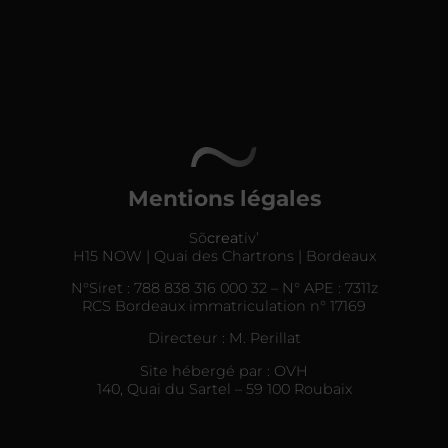
Mentions légales
Sõ
crea
tiv’
H15 NOW | Quai des Chartrons | Bordeaux
N°Siret : 788 838 316 000 32 – N° APE : 7311z
RCS Bordeaux immatriculation n° 17169
Directeur : M. Perillat
Site hébergé par : OVH
140, Quai du Sartel – 59 100 Roubaix