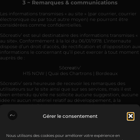
3 ~ Remarques & communications
Les informations transmises « au site » (par courrier, courrier
électronique ou par tout autre moyen) ne pourront être
considérées comme confidentielles.
Sõcreativ’ est seul destinataire des informations transmises «
au site». Conformément à la loi du 06/01/1978. L’internaute
dispose d’un droit d’accès, de rectification et d’opposition aux
informations le concernant qu’il peut exercer à tout moment
auprès de :
Sõ
crea
tiv’
H15 NOW | Quai des Chartrons | Bordeaux
Sõcreativ’ sera heureuse de recevoir les remarques des
utilisateurs sur le site ainsi que sur ses services, mais il est
bien entendu qu’elle ne sollicite aucune suggestion, aucune
idée ni aucun matériel relatif au développement, à la
conception, à la fabrication ou au marketing des dits
produits.
Gérer le consentement
Nous utilisons des cookies pour améliorer votre expérience en