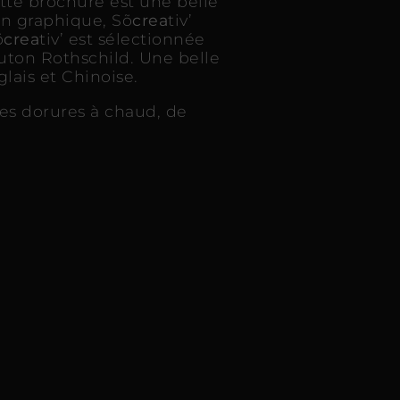
tte brochure est une belle
on graphique, Sõ
crea
tiv’
õ
crea
tiv’ est sélectionnée
uton Rothschild. Une belle
lais et Chinoise.
des dorures à chaud, de