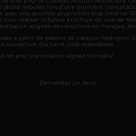
e de luxe pour le Château Mouton Rothschild. Ce
. D’abord refoulée lors d’une première consultati
se avec une seconde proposition plus créative. S
pour réaliser la future brochure de luxe de Mo
réalisation soignée des brochure en Français, Ang
sée à partir de papiers de création Fedrigoni, 
e couverture dos carré collé matelassée.
s les ans, une création signée Sõcreativ’.
Demandez un devis