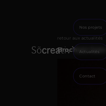
Skip
to
content
Nos projets
retour aux actualités
Brochure luxe
Actualités
Contact
Menu