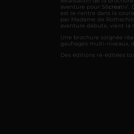
Réalisation de la brochur
aventure pour Sõ
crea
tiv’
est re-rentre dans la cour
par Madame de Rothschild 
aventure débute, vient la 
Une brochure soignée réali
gaufrages multi-niveaux, d
Des éditions ré-éditées tou