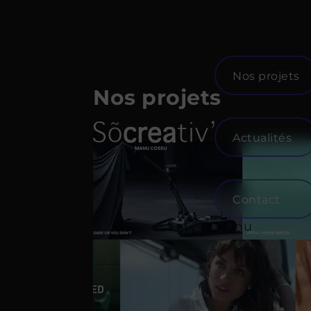
Skip
to
content
Nos projets
Nos projets
Demander un devis
Actualités
Contact
Menu